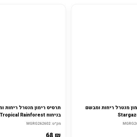
ון מנטרל ריחות ומבשם
תרסיס רימון מנטרל ריחות ו
בניחוח Tropical Rainforest
מק״ט:
MGRG262602
68
₪