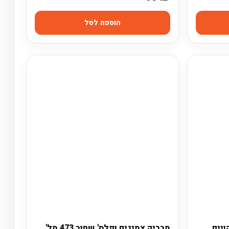
הוספה לסל
ויים
מבריק צמיגים ופלס' שחור 473 מל'