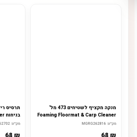
מנקה מקציף לשטיחים 473 מל'
תרסיס רימ
Foaming Floormat & Carp Cleaner
בניחוח Stargazer
מק״ט:
MGRG262816
מק״ט:
MGRG262702
68
₪
68
₪