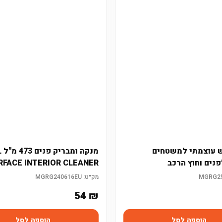
ש עוצמתי למשטחים
מנק
נים וחוץ הרכב
RFACE INTERIOR CLEANER
מק״ט:
MGRG240616EU
54
₪
הוספה לסל
הוספה לסל