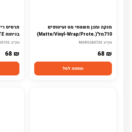
מנקה ומגן משטחי מט ועיטופים
תרסיס רימ
710מל'(.Matte/Vinyl-Wrap/Prote)
בניחוח ULTIMATE
מק״ט:
MGRG260724
מק״ט:
MGRG260102
68
₪
68
₪
הוספה לסל
מחפשי