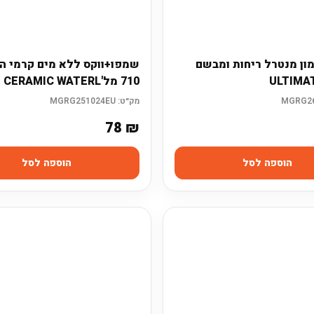
ון מנטרל ריחות ומבשם
שמפו+ווקס ללא מים קרמי הי
710 מל'HYBRID CERAMIC WATERL
מק״ט:
MGRG251024EU
78
₪
הוספה לסל
הוספה לסל
ם מוצר לרכב?