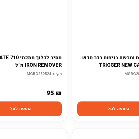
פוליש
מגבות
אביזרים
ח ומבשם בניחוח רכב חדש
מסיר לכלוך 
IRON REMOVER מ"ל
מק״ט:
MGRG250524
95
₪
הוספה לסל
הוספה לסל