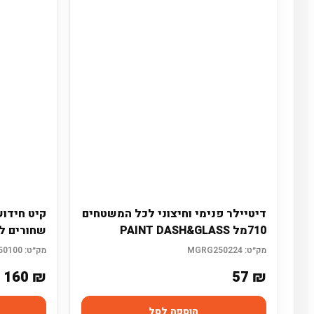
דיטיילר פנימי וחיצוני לכל המשטחים
קיט חידו
710מל PAINT DASH&GLASS
שחורים לפ
מק״ט:
MGRG250224
מק״ט:
MGRG250100
160
₪
57
₪
הוספה לסל