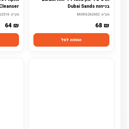
בניחוח Dubai Sands
 Cleanser
מק״ט:
MGRG262402
מק״ט:
MGRG262316
64
₪
68
₪
הוספה לסל