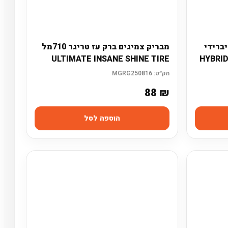
ברידי
מבריק צמיגים ברק עז טריגר 710מל
ULTIMATE INSANE SHINE TIRE
מק״ט:
MGRG250816
88
₪
הוספה לסל
×