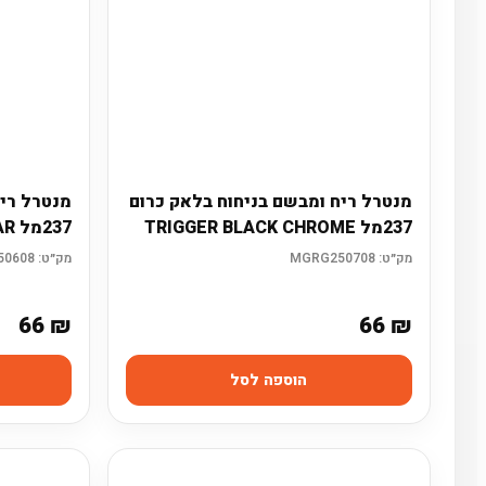
שמפו לרכב
מנטרל ריח ומבשם בניחוח בלאק כרום
מנטרל רי
237מל TRIGGER BLACK CHROME
237מל TRIGGER NEW CAR
מק״ט:
MGRG250708
מק״ט:
MGRG250608
66
₪
66
₪
הוספה לסל