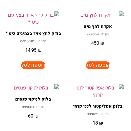
אקדח לחץ מים
בודק לחץ אויר בצמיגים כיס *
מק״ט:
999354
מק״ט:
K-3100815
450
₪
14.95
₪
הוספה לסל
הוספה לסל
בלוק לניקוי פנסים
בלוק אפליקטור לננו קרמי
מק״ט:
999604
מק״ט:
999621
60
₪
18
₪