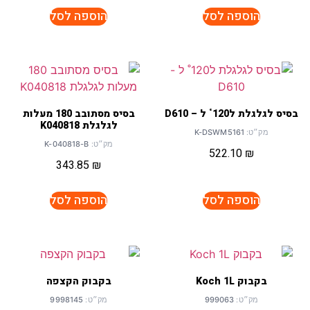
הוספה לסל
הוספה לסל
בסיס לגלגלת ל120˚ ל – D610
בסיס מסתובב 180 מעלות
לגלגלת K040818
מק״ט:
K-DSWM5161
מק״ט:
K-040818-B
×
522.10
₪
מחפשים מוצר לרכב?
343.85
₪
הוספה לסל
הוספה לסל
חיפוש
בקבוק Koch 1L
בקבוק הקצפה
שמפו לרכב
פוליש
מגבות
אביזרים
מק״ט:
999063
מק״ט:
9998145