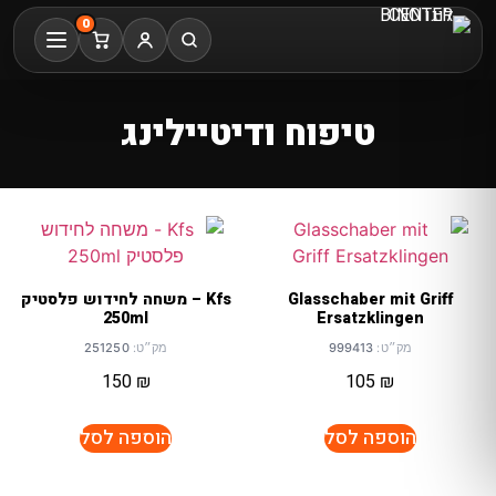
0
טיפוח ודיטיילינג
Glasschaber mit Griff
Kfs – משחה לחידוש פלסטיק
250ml
Ersatzklingen
מק״ט:
999413
מק״ט:
251250
150
₪
105
₪
הוספה לסל
הוספה לסל