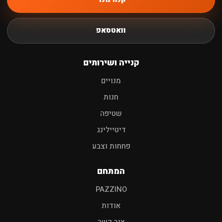
חיפוש
וואטסאפ
שמפו לרכב
פוליש
מגבות
אביזרים
קנייה ושירותים
מנויים
חנות
שטיפה
דיטיילינג
פחחות וצבע
המתחם
PAZZINO
אודות
צור קשר