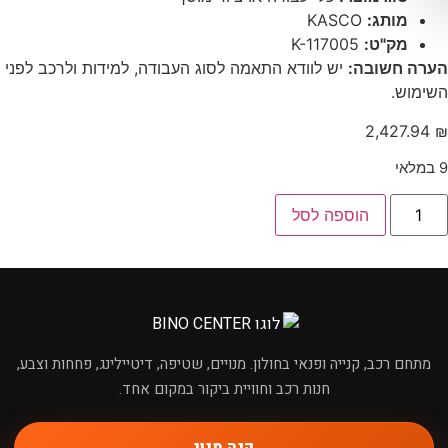
מותג:
KASCO
מק"ט:
K-117005
הערה חשובה:
יש לוודא התאמה לסוג העבודה, למידות ולרכב לפני
השימוש.
2,427.94
₪
9 במלאי
כמות
הוספה לסל
של
איזמל
אויר/שלקה
ישר
×
מחפשים מוצר לרכב?
מתחם רכב, קנייה ופנאי בחולון. מנויים, שטיפה, דיטיילינג, פחחות וצבע,
חנות רכב וחוויית ביקור במקום אחד.
קנה מנוי