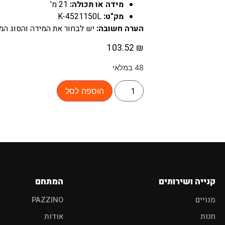
מידה או תכולה:
21 מ'
מק"ט:
K-4521150L
הערה חשובה:
יש לבחור את המידה והסוג המת
ם מוצר לרכב?
103.52
₪
48 במלאי
הוספה לסל
פוליש
מגבות
אביזרים
קנייה ושירותים
המתחם
מנויים
PAZZINO
חנות
אודות