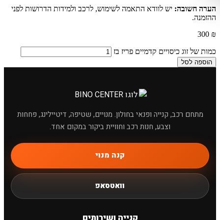
הערה חשובה:
יש לוודא התאמה לשימוש, לרכב ולמידות הדרושות לפני
ההזמנה.
300
₪
כמות של זוג כיסויים קדמיים פריז בז
הוספה לסל
מתחם רכב, קנייה ופנאי בחולון. מנויים, שטיפה, דיטיילינג, פחחות
וצבע, חנות רכב וחוויית ביקור במקום אחד.
קנה מנוי
×
מחפשים מוצר לרכב?
וואטסאפ
קנייה ושירותים