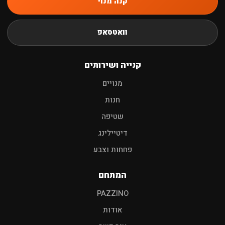
קנה מנוי
חיפוש
וואטסאפ
שמפו לרכב
פוליש
מגבות
אביזרים
קנייה ושירותים
מנויים
חנות
שטיפה
דיטיילינג
פחחות וצבע
המתחם
PAZZINO
אודות