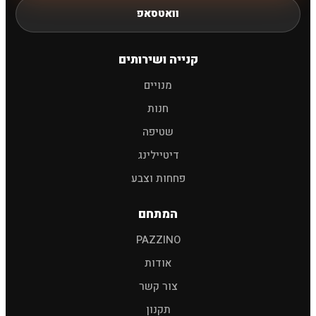
וואטסאפ
חיפוש
קנייה ושירותים
מנויים
שמפו לרכב
פוליש
מגבות
אביזרים
חנות
שטיפה
דיטיילינג
פחחות וצבע
המתחם
PAZZINO
אודות
צור קשר
תקנון