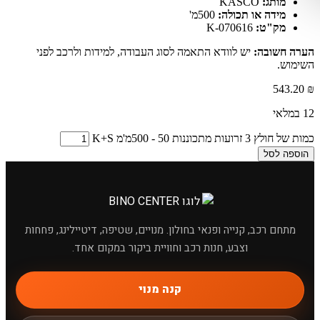
מותג:
KASCO
מידה או תכולה:
500מ'
מק"ט:
K-070616
הערה חשובה:
יש לוודא התאמה לסוג העבודה, למידות ולרכב לפני
השימוש.
543.20
₪
12 במלאי
כמות של חולץ 3 זרועות מתכוננות 50 - 500מ'מ K+S
הוספה לסל
מתחם רכב, קנייה ופנאי בחולון. מנויים, שטיפה, דיטיילינג, פחחות
וצבע, חנות רכב וחוויית ביקור במקום אחד.
×
מחפשים מוצר לרכב?
קנה מנוי