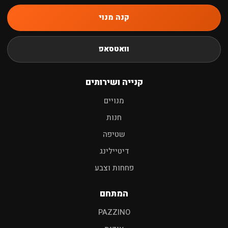
קנה מנוי
חיפוש
וואטסאפ
שמפו לרכב
פוליש
מגבות
אביזרים
קנייה ושירותים
מנויים
חנות
שטיפה
דיטיילינג
פחחות וצבע
המתחם
PAZZINO