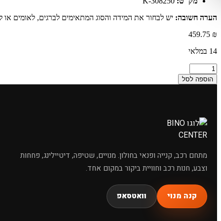
מק"ט:
K-308250
מחפשי
הערה חשובה:
יש לבחור את המידה והסוג המתאימים לברגים, לאומים או ל
459.75
₪
14 במלאי
כמות
של
הוספה לסל
מפתח
שמפו לרכב
פתוח
צד
אחד
50
מ'מ
CR
-
מתחם רכב, קנייה ופנאי בחולון. מנויים, שטיפה, דיטיילינג, פחחות
V
וצבע, חנות רכב וחוויית ביקור במקום אחד.
קנה מנוי
וואטסאפ