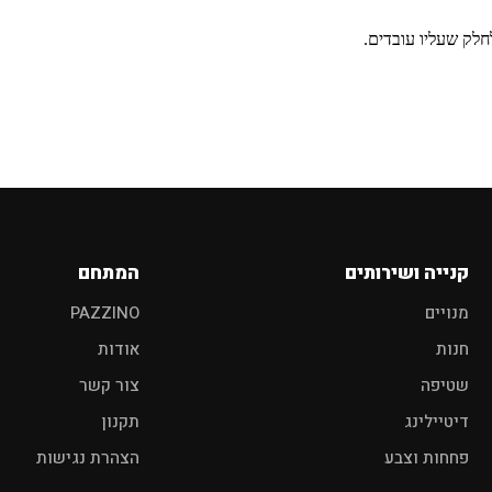
ם מוצר לרכב?
חלק שעליו עובדים.
פוליש
מגבות
אביזרים
קנייה ושירותים
המתחם
מנויים
PAZZINO
חנות
אודות
שטיפה
צור קשר
דיטיילינג
תקנון
פחחות וצבע
הצהרת נגישות