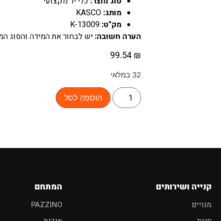
סוג מוצר:
כלי יד מקצועי
מותג:
KASCO
מק"ט:
K-13009
ם מוצר לרכב?
הערה חשובה:
יש לבחור את המידה והסוג המת
99.54
₪
32 במלאי
הוספה לסל
פוליש
מגבות
אביזרים
קנייה ושירותים
המתחם
מנויים
PAZZINO
חנות
אודות