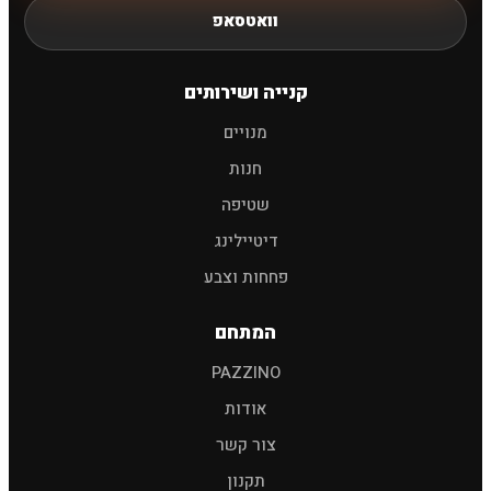
וואטסאפ
חיפוש
קנייה ושירותים
מנויים
שמפו לרכב
פוליש
מגבות
אביזרים
חנות
שטיפה
דיטיילינג
פחחות וצבע
המתחם
PAZZINO
אודות
צור קשר
תקנון