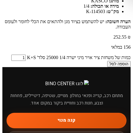
מותג:
KASCO
מידה או תכולה:
1/4
מק"ט:
K-114503
הערה חשובה:
יש להשתמש בציוד מגן ולהתאים את הכלי לחומר ולעומס
העבודה.
252.55
₪
156 במלאי
כמות של משחזת ציר אויר מיני ישרה 1/4 25000 סלד' K+S
הוספה לסל
מתחם רכב, קנייה ופנאי בחולון. מנויים, שטיפה, דיטיילינג, פחחות
וצבע, חנות רכב וחוויית ביקור במקום אחד.
×
מחפשים מוצר לרכב?
קנה מנוי