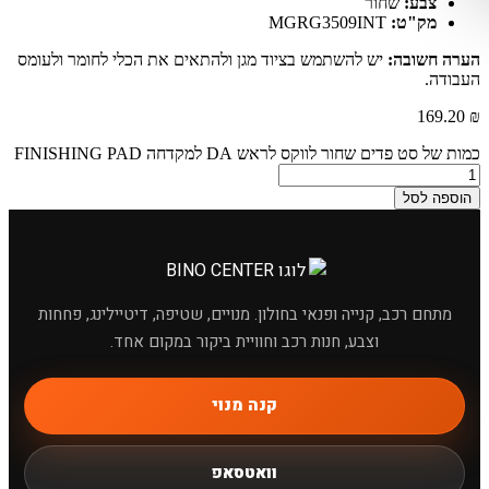
צבע:
שחור
מק"ט:
MGRG3509INT
הערה חשובה:
יש להשתמש בציוד מגן ולהתאים את הכלי לחומר ולעומס
העבודה.
169.20
₪
כמות של סט פדים שחור לווקס לראש DA למקדחה FINISHING PAD
הוספה לסל
מתחם רכב, קנייה ופנאי בחולון. מנויים, שטיפה, דיטיילינג, פחחות
וצבע, חנות רכב וחוויית ביקור במקום אחד.
×
מחפשים מוצר לרכב?
קנה מנוי
וואטסאפ