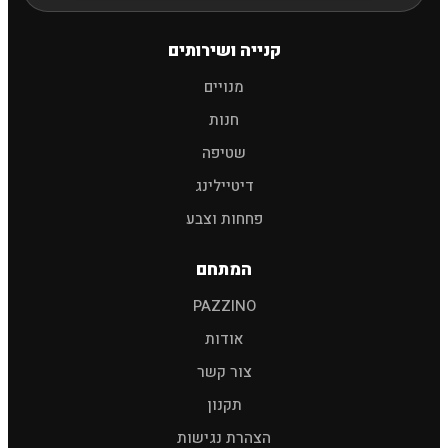
חיפוש
קנייה ושירותים
מנויים
שמפו לרכב
פוליש
מגבות
אביזרים
חנות
שטיפה
דיטיילינג
פחחות וצבע
המתחם
PAZZINO
אודות
צור קשר
תקנון
הצהרת נגישות