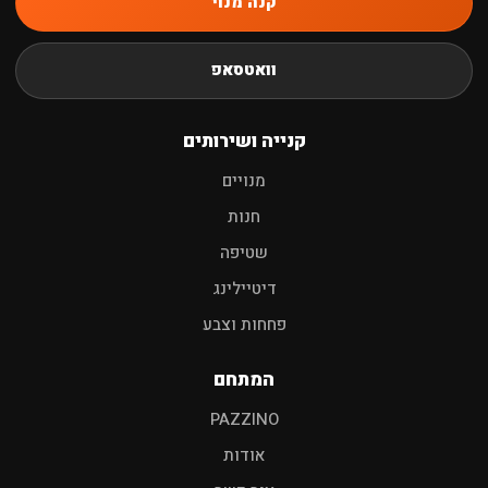
קנה מנוי
חיפוש
וואטסאפ
שמפו לרכב
פוליש
מגבות
אביזרים
קנייה ושירותים
מנויים
חנות
שטיפה
דיטיילינג
פחחות וצבע
המתחם
PAZZINO
אודות