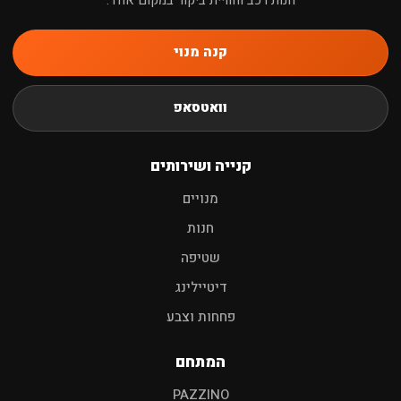
קנה מנוי
חיפוש
וואטסאפ
שמפו לרכב
פוליש
מגבות
אביזרים
קנייה ושירותים
מנויים
חנות
שטיפה
דיטיילינג
פחחות וצבע
המתחם
PAZZINO