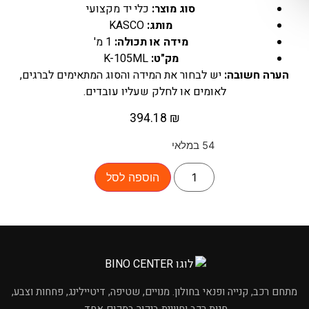
סוג מוצר:
כלי יד מקצועי
מותג:
KASCO
מידה או תכולה:
1 מ'
מק"ט:
K-105ML
הערה חשובה:
יש לבחור את המידה והסוג המתאימים לברגים,
לאומים או לחלק שעליו עובדים.
394.18
₪
54 במלאי
הוספה לסל
×
מחפשים מוצר לרכב?
מתחם רכב, קנייה ופנאי בחולון. מנויים, שטיפה, דיטיילינג, פחחות וצבע,
חנות רכב וחוויית ביקור במקום אחד.