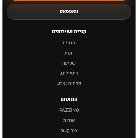
וואטסאפ
חיפוש
קנייה ושירותים
שמפו לרכב
פוליש
מגבות
אביזרים
מנויים
חנות
שטיפה
דיטיילינג
פחחות וצבע
המתחם
PAZZINO
אודות
צור קשר