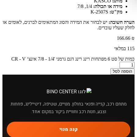
מותג:
KASCO
מידה או תכולה:
1/4, 7/8
מק"ט:
K-2507S
הערה חשובה:
יש לבחור את המידה והסוג המתאימים לברגים, לאומים או
לחלק שעליו עובדים.
166.66
₪
115 במלאי
כמות של סט 6 מפתחות רינג רינג דגם גרמני '1/4 - 7/8 אינצ‘ CR - V
הוספה לסל
מתחם רכב, קנייה ופנאי בחולון. מנויים, שטיפה, דיטיילינג, פחחות
וצבע, חנות רכב וחוויית ביקור במקום אחד.
×
מחפשים מוצר לרכב?
קנה מנוי