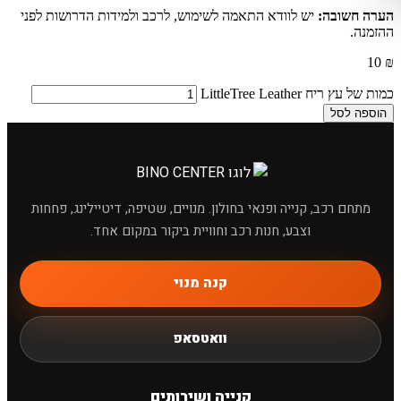
הערה חשובה:
יש לוודא התאמה לשימוש, לרכב ולמידות הדרושות לפני
ההזמנה.
10
₪
כמות של עץ ריח LittleTree Leather
הוספה לסל
מתחם רכב, קנייה ופנאי בחולון. מנויים, שטיפה, דיטיילינג, פחחות
וצבע, חנות רכב וחוויית ביקור במקום אחד.
קנה מנוי
×
מחפשים מוצר לרכב?
וואטסאפ
קנייה ושירותים