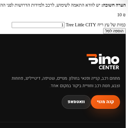
מחפשי
הערה חשובה:
יש לוודא התאמה לשימוש, לרכב ולמידות הדרושות לפני ההז
10
₪
כמות של עץ ריח Tree Little CITY
הוספה לסל
שמפו לרכב
מתחם רכב, קנייה ופנאי בחולון. מנויים, שטיפה, דיטיילינג, פחחות
וצבע, חנות רכב וחוויית ביקור במקום אחד.
קנה מנוי
וואטסאפ