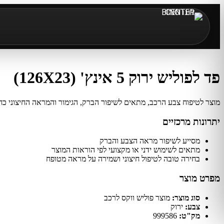
פד לפוליש ירוק 5 אינץ' (126X23)
מוצר לטיפוח צבע הרכב, מתאים לשיפור הברק, הגימור והמראה החיצוני כחל
יתרונות מרכזיים
מסייע לשיפור מראה הצבע והברק
מתאים לשימוש ידני או מקצועי לפי הוראות המוצר
בחירה טובה לטיפול חיצוני ושמירה על מראה מטופח
מפרט מוצר
סוג מוצר:
מוצר פוליש ווקס לרכב
צבע:
ירוק
מק"ט:
999586