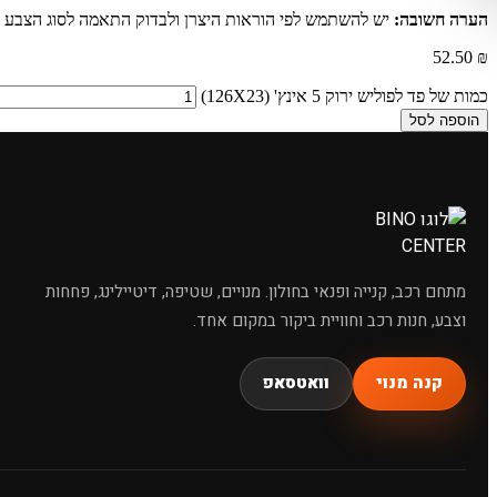
מחפשי
הערה חשובה:
יש להשתמש לפי הוראות היצרן ולבדוק התאמה לסוג הצבע 
52.50
₪
כמות של פד לפוליש ירוק 5 אינץ' (126X23)
הוספה לסל
שמפו לרכב
מתחם רכב, קנייה ופנאי בחולון. מנויים, שטיפה, דיטיילינג, פחחות
וצבע, חנות רכב וחוויית ביקור במקום אחד.
קנה מנוי
וואטסאפ