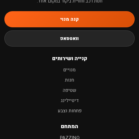
חנות רכב וחוויית ביקור במקום אחד.
קנה מנוי
חיפוש
וואטסאפ
שמפו לרכב
פוליש
מגבות
אביזרים
קנייה ושירותים
מנויים
חנות
שטיפה
דיטיילינג
פחחות וצבע
המתחם
PAZZINO