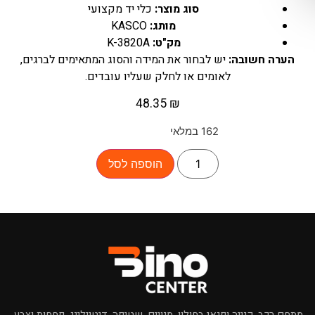
סוג מוצר:
כלי יד מקצועי
מותג:
KASCO
מק"ט:
K-3820A
הערה חשובה:
יש לבחור את המידה והסוג המתאימים לברגים,
לאומים או לחלק שעליו עובדים.
48.35
₪
162 במלאי
הוספה לסל
×
מחפשים מוצר לרכב?
מתחם רכב, קנייה ופנאי בחולון. מנויים, שטיפה, דיטיילינג, פחחות וצבע,