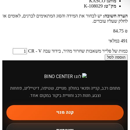
מותג:
KASCO
מק"ט:
K-108029
הערה חשובה:
יש לבחור את המידה והסוג המתאימים לברגים, לאומים או
לחלק שעליו עובדים.
84.75
₪
491 במלאי
כמות של פלייר משאבות שחרור מהיר, בידוד עבה CR - V
הוספה לסל
מתחם רכב, קנייה ופנאי בחולון. מנויים, שטיפה, דיטיילינג, פחחות
וצבע, חנות רכב וחוויית ביקור במקום אחד.
×
מחפשים מוצר לרכב?
קנה מנוי