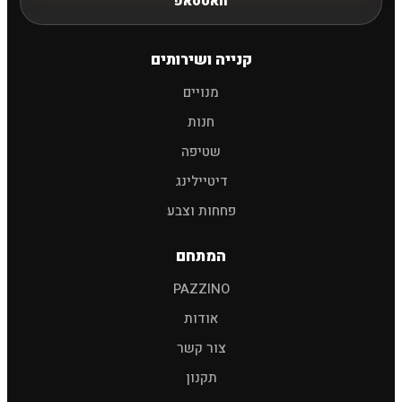
וואטסאפ
חיפוש
קנייה ושירותים
מנויים
שמפו לרכב
פוליש
מגבות
אביזרים
חנות
שטיפה
דיטיילינג
פחחות וצבע
המתחם
PAZZINO
אודות
צור קשר
תקנון