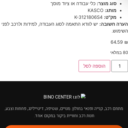
סוג מוצר:
כלי עבודה או ציוד מוסך
מותג:
KASCO
מק"ט:
K-3121806S4
הערה חשובה:
יש לוודא התאמה לסוג העבודה, למידות ולרכב לפני
השימוש.
64.59
₪
80 במלאי
הוספה לסל
×
מחפשים מוצר לרכב?
מתחם רכב, קנייה ופנאי בחולון. מנויים, שטיפה, דיטיילינג, פחחות וצבע,
חנות רכב וחוויית ביקור במקום אחד.