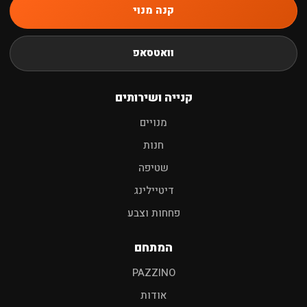
קנה מנוי
חיפוש
וואטסאפ
שמפו לרכב
פוליש
מגבות
אביזרים
קנייה ושירותים
מנויים
חנות
שטיפה
דיטיילינג
פחחות וצבע
המתחם
PAZZINO
אודות