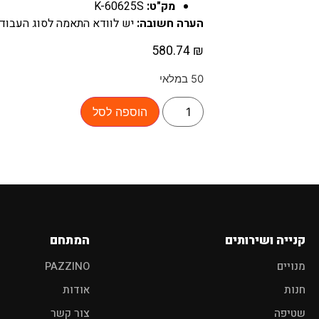
מק"ט:
K-60625S
הערה חשובה:
יש לוודא התאמה לסוג העבודה,
ם מוצר לרכב?
580.74
₪
50 במלאי
הוספה לסל
פוליש
מגבות
אביזרים
קנייה ושירותים
המתחם
מנויים
PAZZINO
חנות
אודות
שטיפה
צור קשר