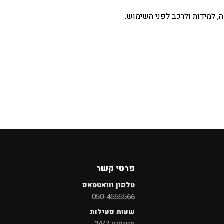
 למידות ולרכב לפני השימוש.
×
חיפוש
פרטי קשר
טלפון ווואטסאפ
050-4555566
שעות פעילות
פתוחים 24/7